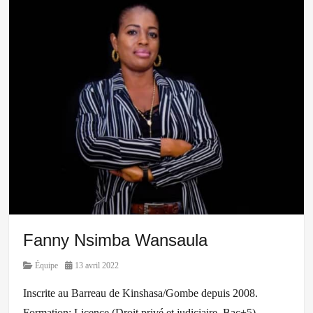
Fanny Nsimba Wansaula
Category
Posted
Équipe
13 avril 2022
on
Inscrite au Barreau de Kinshasa/Gombe depuis 2008.
Formation: Licence (Droit privé et judiciaire, Bac+5)