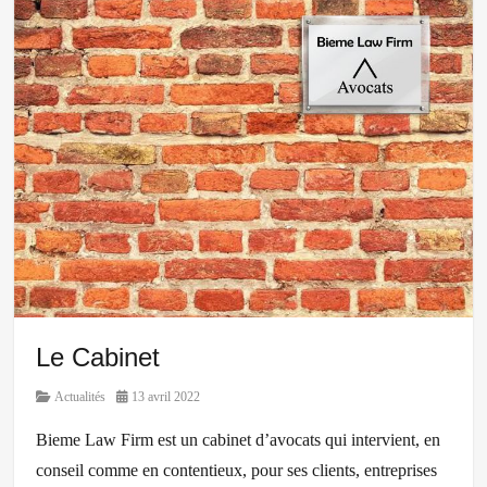
Bieme
,
Barreau
de
Kinshasa
,
Cabinet
d'avocats
RDC
,
Elvis
Mayo
Le Cabinet
Category
Posted
Actualités
13 avril 2022
on
Bieme Law Firm est un cabinet d’avocats qui intervient, en
conseil comme en contentieux, pour ses clients, entreprises