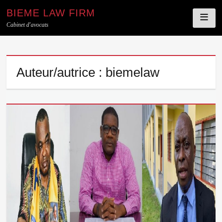
BIEME LAW FIRM
Cabinet d'avocats
Skip
Auteur/autrice :
biemelaw
to
content