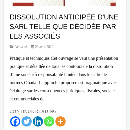
law
firm
,
DISSOLUTION ANTICIPÉE D’UNE
ohada
,
succursale
SARL TELLE QUE DÉCIDÉE PAR
LES ASSOCIÉS
Category
Posted
Actualités
23 avril 2022
on
Pratique et techniques Cet ouvrage se veut une présentation
pratique et détaillée de tous les contours de la dissolution
d’une société à responsabilité limitée dans le cadre de
normes Ohada. L’approche proposée est pragmatique avec
éclairage sur les conséquences juridiques, fiscales, sociales
et commerciales de
CONTINUE READING
Categories