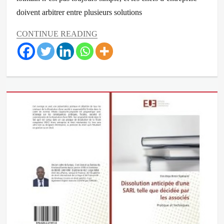
doivent arbitrer entre plusieurs solutions
CONTINUE READING
Categories
Actualités
Tags
Avocat
Mayo
Bieme
,
bureau
de
liaison
,
bureau
de
représentation
,
cabinet
d'avocats
à
kinshasa
,